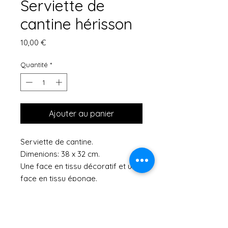
Serviette de
cantine hérisson
Prix
10,00 €
Quantité
*
Ajouter au panier
Serviette de cantine.
Dimenions: 38 x 32 cm.
Une face en tissu décoratif et une
face en tissu éponge.
La serviette se ferme à l'aide de
pressions fixées sur une bande
élastique comme cela l'enfant
peut passer sa tête sans retirer