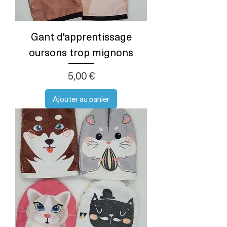
Gant d'apprentissage
oursons trop mignons
Prix
5,00 €
Ajouter au panier