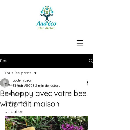
Post
Tous les posts
audemigeon
Tous les posts
31 mars 2023
2 min de lecture
Be happy avec votre bee
Catégorie 1
wrap fait maison
Catégorie 2
Utilisation