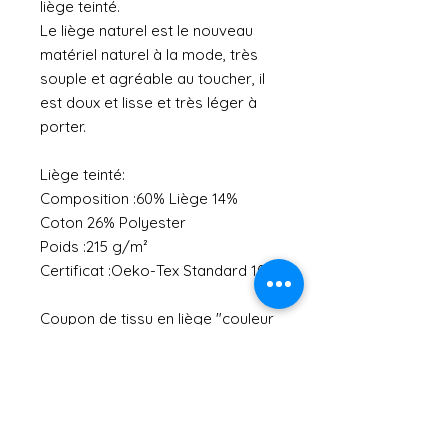
liège teinté.
Le liège naturel est le nouveau
matériel naturel à la mode, très
souple et agréable au toucher, il
est doux et lisse et très léger à
porter.
Liège teinté:
Composition :60% Liège 14%
Coton 26% Polyester
Poids :215 g/m²
Certificat :Oeko-Tex Standard 100
Coupon de tissu en liège "couleur
naturelle avec éléments dorés",
épaisseur : 1 mm.
Composition : surface en 100 %
liège, envers en 55 %
polyuréthane, 29,5 % coton, 15,5 %