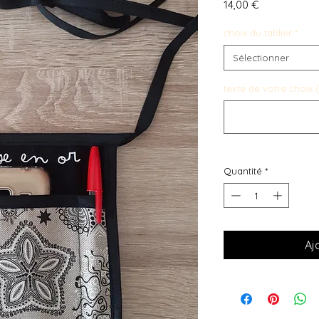
Prix
14,00 €
choix du tablier
*
Sélectionner
texte de votre choix (
Quantité
*
Aj