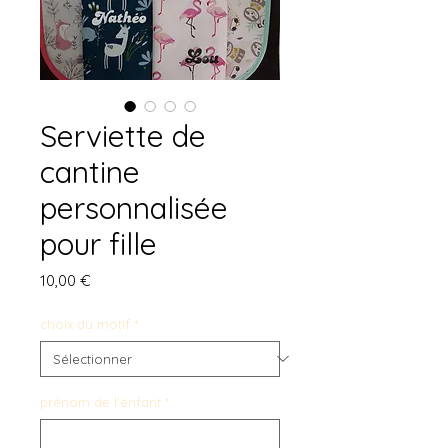
Serviette de
cantine
personnalisée
pour fille
Prix
10,00 €
choix du motif
*
prénom de l'enfant
*