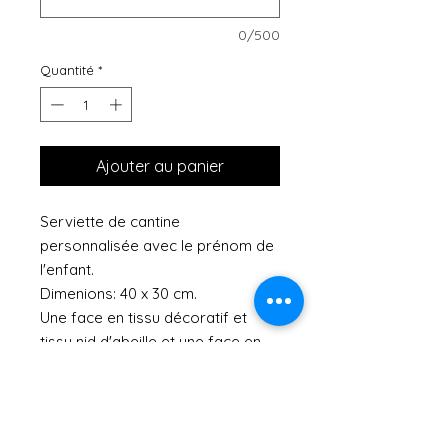
0/500
Quantité
*
Ajouter au panier
Serviette de cantine
personnalisée avec le prénom de
l'enfant.
Dimenions: 40 x 30 cm.
Une face en tissu décoratif et
tissu nid d'abeille et une face en
tissu éponge.
L'enfant peut mettre sa serviette
tout seul car il suffit de la passer
au niveau de la tête grâce à un