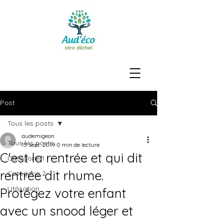
Post
Tous les posts
audemigeon
Tous les posts
15 sept. 2019
0 min de lecture
C'est la rentrée et qui dit
Catégorie 1
rentrée dit rhume.
Catégorie 2
Utilisation
Protégez votre enfant
avec un snood léger et